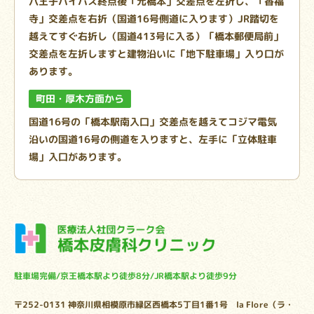
八王子バイパス終点後「元橋本」交差点を左折し、「香福
寺」交差点を右折（国道16号側道に入ります）JR踏切を
越えてすぐ右折し（国道413号に入る）「橋本郵便局前」
交差点を左折しますと建物沿いに「地下駐車場」入り口が
あります。
町田・厚木方面から
国道16号の「橋本駅南入口」交差点を越えてコジマ電気
沿いの国道16号の側道を入りますと、左手に「立体駐車
場」入口があります。
駐車場完備/京王橋本駅より徒歩8分/JR橋本駅より徒歩9分
〒252-0131 神奈川県相模原市緑区西橋本5丁目1番1号
la Flore（ラ・